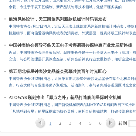
王邵利，1971年12月出生，山东烟台人，2004年12月加入中国共产党。自19
人
余载，专注于手表工艺编制、新产品试制等技术领域，凭借严谨务实的…
航海风格设计，天王凯旋系列新款机械计时码表发布
中国钟表协会7月17日消息，近日天王表上线凯旋系列新款机械计时码表，整
帆船细节，面向偏爱运动风机械表的消费者。外观层面，腕表搭载三眼计时表
中国钟表协会领导莅临天王电子考察调研共探钟表产业发展新路径
近日，中国钟表协会理事长吕程、副理事长任建平一行莅临天王电子（深圳）
交流，与公司管理层开展深度座谈，研判当前钟表行业发展趋势，倾听企业科
第五期北极星钟表沙龙品鉴会落幕共赏百年时光匠心
中国钟表协会6月29日消息，近日第五期北极星钟表沙龙品鉴会在烟台北极星
家、行业大师与专业维修师齐聚现场。活动期间，参与者先后参观园区时光文
ATOWAK巍刻推出「原点之外」新品打造腕间星际时空机械
中国钟表协会6月23日消息，国产新锐机械腕表品牌ATOWAK巍刻近日正式推
「从地球到火星」的星际探索为核心灵感，依托自研机械结构，打破传统腕表
1
2
3
4
5
6
转到