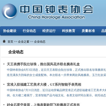
协会建设
行业动态
经济运行
科技教育
质量标准
品
首页
>>
企业之窗
>> 企业动态
企业动态
天王表携手阮仕珍珠，推出国风花卉联名腕表礼盒
中国钟表协会8月3日消息，近日天王表联合阮仕珍珠，正式推出联名珍珠腕表
造充满东方韵味的女士成套配饰。本次联名一共带来两款风格腕表。玉兰红款
宜准入驻福建工艺美术大楼，GT系列智能手表亮相
中国钟表协会7月31日消息，近日运动穿戴品牌宜准正式进驻福建省工艺美术
例。在大楼二楼展厅，宜准智能产品与福文化、各类文创IP同台展示。依托动
砂金石星空盘面，上海表新款陀飞轮腕表正式发布