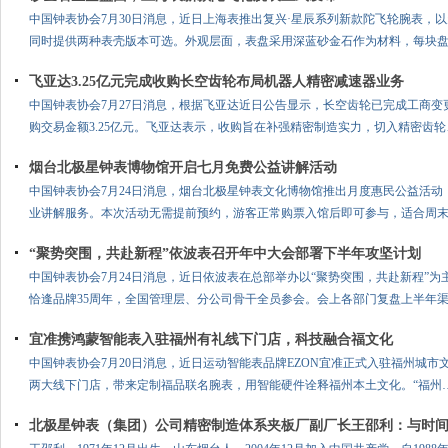
中国钟表协会7月30日消息，近日上海表推出复兴·星辰系列新款陀飞轮腕表，
同时提供两种表壳版本可选。外观层面，表盘采用深蓝砂金石作为材料，每块
飞亚达3.25亿元完成收购长空齿轮布局机器人精密减速器业务
中国钟表协会7月27日消息，根据飞亚达近日公告显示，长空齿轮已完成工商
购交易金额3.25亿元。飞亚达表示，收购旨在补强精密制造实力，切入精密齿轮
烟台北极星钟表博物馆开启七月免费公益讲解活动
中国钟表协会7月24日消息，烟台北极星钟表文化博物馆推出月度惠民公益活动，
业讲解服务。本次活动无需提前预约，游客正常购票入馆后即可参与，适合周
“聚势突围，共赴新程”依波表召开年中大会部署下半年攻坚计划
中国钟表协会7月24日消息，近日依波表在总部举办以“聚势突围，共赴新程”
恰逢品牌35周年，全国管理层、分公司骨干全员参会。会上各部门复盘上半年
宜准携鸿蒙智能表入驻福州有礼线下门店，科技融合福文化
中国钟表协会7月20日消息，近日运动智能表品牌EZON宜准正式入驻福州城市
两大线下门店，带来定制福品联名腕表，用智能硬件诠释福州本土文化。“福州
北极星钟表（集团）公司精密制造体系夹板厂副厂长王邵利：与时