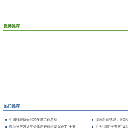
微博推荐
热门推荐
中国钟表协会2025年度工作总结
漳州科创赋能，激活
深学笃行习近平党建思想科学谋划轻工“十五
扩大消费“十五五”规