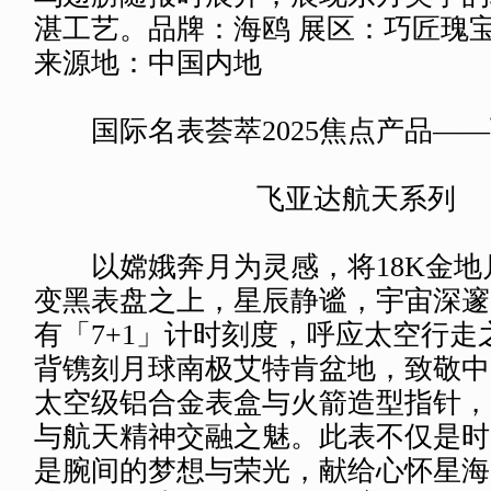
海鸥“三足金乌”三问报时金雕
表盘面以中国神话为灵感，中国
打造，搭载海鸥自主研发ST9100三
乌翅膀随报时展开，展现东方美学的
湛工艺。品牌：海鸥 展区：巧匠瑰宝 展