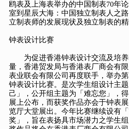
大会于展览期间安排一系列钟表
会、买家论坛及交流活动，助业界人
场动态，拓展人脉商网。「香港国际
月2日举行，云集世界各地钟表商会
业环球贸易状况，探讨全球钟表供应
决方案。而9月3日举行的「亚洲钟
环球市场调研机构欧睿国际(香港)分
新发展，知名独立制表师将分享独立
场分析师亦会概述欧盟「可持续产品
规」（ESPR）并探讨可持续材质运
与生命周期的恒久价值。展会第二日
潮为主题的活动，分别为由上海汉辰
鸥表及上海表举办的中国制表70年
室到星辰大海：中国独立制表人之路