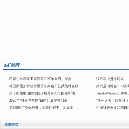
飞亚达航天系列
以嫦娥奔月为灵感，将18K金
变黑表盘之上，星辰静谧，宇宙深邃