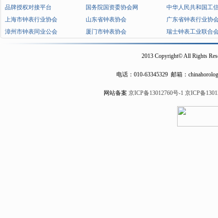
有「7+1」计时刻度，呼应太空行走
背镌刻月球南极艾特肯盆地，致敬中
太空级铝合金表盒与火箭造型指针，
与航天精神交融之魅。此表不仅是时
是腕间的梦想与荣光，献给心怀星海
牌：飞亚达 展区：巧匠瑰宝 展位：3F
地：中国内地
不可错过的年度盛事
2025香港钟表展还将于与珠宝展
成奢侈品采购季。无论是寻找OEM
商，还是意图开拓亚太市场的国际品
品牌、技术、文化、时尚与商业的平
日程。