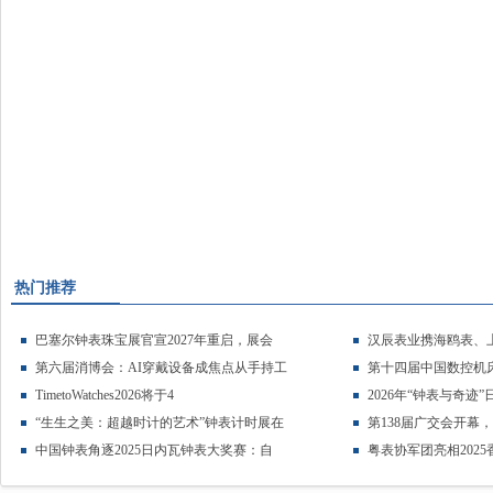
热门推荐
巴塞尔钟表珠宝展官宣2027年重启，展会
汉辰表业携海鸥表、
第六届消博会：AI穿戴设备成焦点从手持工
第十四届中国数控机床
TimetoWatches2026将于4
2026年“钟表与奇迹
“生生之美：超越时计的艺术”钟表计时展在
第138届广交会开幕
中国钟表角逐2025日内瓦钟表大奖赛：自
粤表协军团亮相202