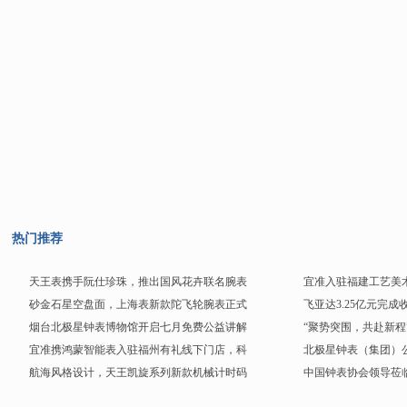
热门推荐
天王表携手阮仕珍珠，推出国风花卉联名腕表
宜准入驻福建工艺美
砂金石星空盘面，上海表新款陀飞轮腕表正式
飞亚达3.25亿元完
烟台北极星钟表博物馆开启七月免费公益讲解
“聚势突围，共赴新程
宜准携鸿蒙智能表入驻福州有礼线下门店，科
北极星钟表（集团）
航海风格设计，天王凯旋系列新款机械计时码
中国钟表协会领导莅