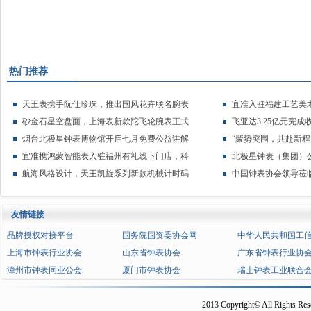
热门推荐
天王表携手阮仕珍珠，推出国风花卉联名腕表
宜准入驻福建工艺美
砂金石星空盘面，上海表新款陀飞轮腕表正式
飞亚达3.25亿元完
烟台北极星钟表博物馆开启七月免费公益讲解
“聚势突围，共赴新程
宜准携鸿蒙智能表入驻福州有礼线下门店，科
北极星钟表（集团）
航海风格设计，天王凯旋系列新款机械计时码
中国钟表协会领导莅
友情链接
品牌授权对接平台
国务院国资委协会网
中华人民共和国工
上海市钟表行业协会
山东省钟表协会
广东省钟表行业协
漳州市钟表同业公会
厦门市钟表协会
瑞士钟表工业联合
2013 Copyright© All Rights Res