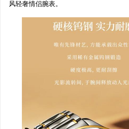
风轻奢情侣腕表。