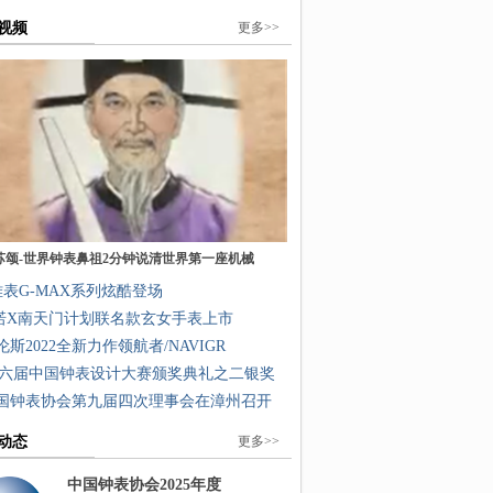
视频
更多>>
苏颂-世界钟表鼻祖2分钟说清世界第一座机械
表G-MAX系列炫酷登场
诺X南天门计划联名款玄女手表上市
伦斯2022全新力作领航者/NAVIGR
六届中国钟表设计大赛颁奖典礼之二银奖
国钟表协会第九届四次理事会在漳州召开
动态
更多>>
中国钟表协会2025年度