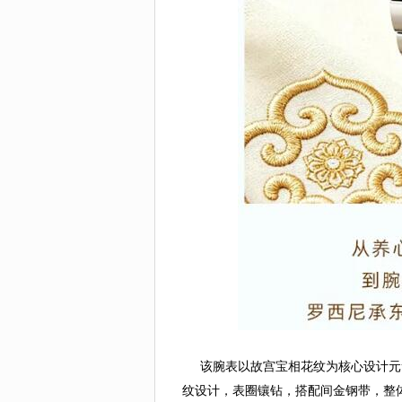
该腕表以故宫宝相花纹为核心设计元素，
纹设计，表圈镶钻，搭配间金钢带，整