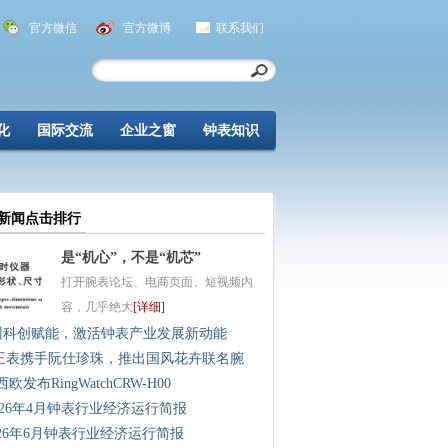
官方微信
官方微博
联系我们
化
国际交流
企业之窗
钟表知识
新闻点击排行
是“机心”，不是“机芯”
打开腕表论坛、电商页面、短视频内
容，几乎绝大
[详细]
州科创赋能，激活钟表产业发展新动能
王表携手阮仕珍珠，推出国风花卉联名腕
欧发布RingWatchCRW-H00
026年4月钟表行业经济运行简报
026年6月钟表行业经济运行简报