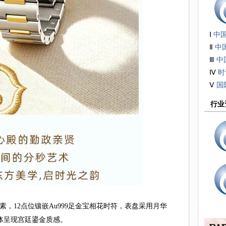
Ⅰ
中
展
Ⅱ
中
技术
Ⅲ
中
接受
Ⅳ
时
会
Ⅴ
国
行业
12点位镶嵌Au999足金宝相花时符，表盘采用月华
体呈现宫廷鎏金质感。