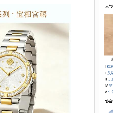
人气
Ⅰ
格雅
Ⅱ
艾
Ⅲ
贝
Ⅳ
第
（手
Ⅴ
中
协会