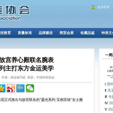
会员登录
科技教育
质量标准
品牌建设
商贸会展
收藏品鉴
钟表文
一周
故宫养心殿联名腕表
列主打东方金运美学
6-08 作者：协会秘书处 来源：中国钟表协会
Ⅰ
漳
Ⅱ
天
表礼
Ⅲ
卡西
尼正式推出与故宫联名的“鎏光系列·宝相宫禧”女士腕
Ⅳ
2
Ⅴ
2