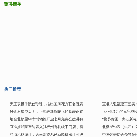
微博推荐
热门推荐
天王表携手阮仕珍珠，推出国风花卉联名腕表
宜准入驻福建工艺美
砂金石星空盘面，上海表新款陀飞轮腕表正式
飞亚达3.25亿元完
烟台北极星钟表博物馆开启七月免费公益讲解
“聚势突围，共赴新程
宜准携鸿蒙智能表入驻福州有礼线下门店，科
北极星钟表（集团）
航海风格设计，天王凯旋系列新款机械计时码
中国钟表协会领导莅