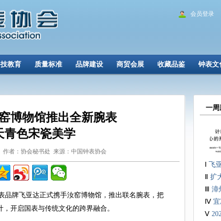
会员登录
科技教育
质量标准
品牌建设
商贸会展
收藏品鉴
钟表文
一周
窑博物馆推出全新腕表
天青色宋瓷美学
5-18 作者：协会秘书处 来源：中国钟表协会
Ⅰ
飞
Ⅱ
扩
Ⅲ
漳
表品牌飞亚达正式携手汝窑博物馆，推出联名腕表，把
Ⅳ
宜
计，开启国表与传统文化的跨界融合。
表
Ⅴ
2