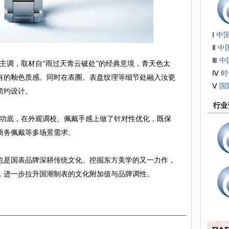
Ⅰ
中
展
Ⅱ
中
技术
Ⅲ
中
调，取材自“雨过天青云破处”的经典意境，青天色太
接受
Ⅳ
时
有的釉色质感。同时在表圈、表盘纹理等细节处融入汝瓷
会
Ⅴ
国
简约设计。
行业
功底，在外观调校、佩戴手感上做了针对性优化，既保
商务佩戴等多场景需求。
是国表品牌深耕传统文化、挖掘东方美学的又一力作，
，进一步拉升国潮制表的文化附加值与品牌调性。