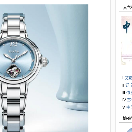
人气
Ⅰ
艾
Ⅱ
辽
有限
Ⅲ
依
Ⅳ
苏
械
Ⅴ
中
协会