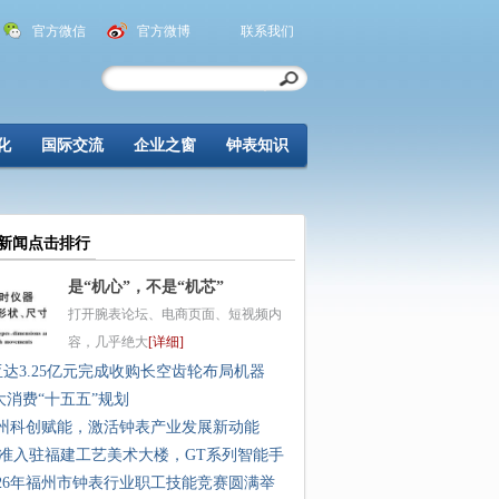
官方微信
官方微博
联系我们
化
国际交流
企业之窗
钟表知识
新闻点击排行
是“机心”，不是“机芯”
打开腕表论坛、电商页面、短视频内
容，几乎绝大
[详细]
亚达3.25亿元完成收购长空齿轮布局机器
大消费“十五五”规划
州科创赋能，激活钟表产业发展新动能
准入驻福建工艺美术大楼，GT系列智能手
026年福州市钟表行业职工技能竞赛圆满举