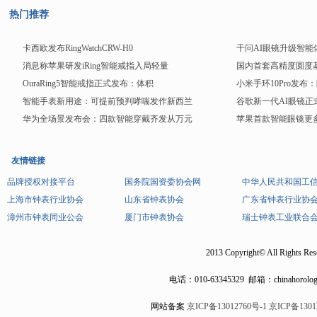
热门推荐
卡西欧发布RingWatchCRW-H0
千问AI眼镜升级智
消息称苹果研发iRing智能戒指入局轻量
国内首套高精度圆度
OuraRing5智能戒指正式发布：体积
小米手环10Pro发布
智能手表新用途：可提前预判哮喘发作新西兰
谷歌新一代AI眼镜正式
华为全场景发布会：四款智能穿戴齐发从万元
苹果首款智能眼镜更
友情链接
品牌授权对接平台
国务院国资委协会网
中华人民共和国工
上海市钟表行业协会
山东省钟表协会
广东省钟表行业协
漳州市钟表同业公会
厦门市钟表协会
瑞士钟表工业联合
2013 Copyright© All Rights Res
电话：
010-63345329
邮箱：chinahorolog
网站备案
京ICP备13012760号-1
京ICP备1301